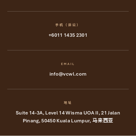
手机（诉讼）
+6011 1435 2301
EMAIL
info@vcwl.com
地址
Suite 14-3A, Level 14 Wisma UOA II, 21 Jalan
Pinang, 50450 Kuala Lumpur, 马来西亚